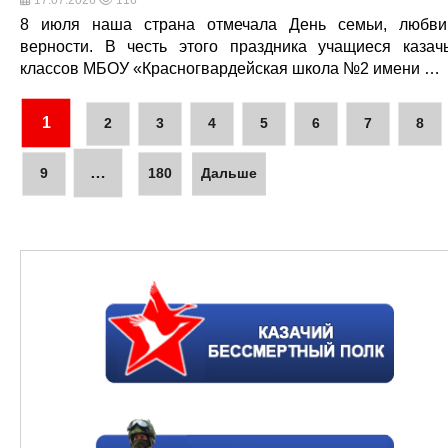
8 июля наша страна отмечала День семьи, любв
верности. В честь этого праздника учащиеся казач
классов МБОУ «Красногвардейская школа №2 имени …
1
2
3
4
5
6
7
8
…
9
180
Дальше