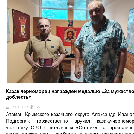
Казак-черноморец награжден медалью «За мужество
доблесть»
17.07.2026
127
Атаман Крымского казачьего округа Александр Ивано
Подгорняк торжественно вручил казаку-черномор
участнику СВО с позывным «Сотник», за проявлен