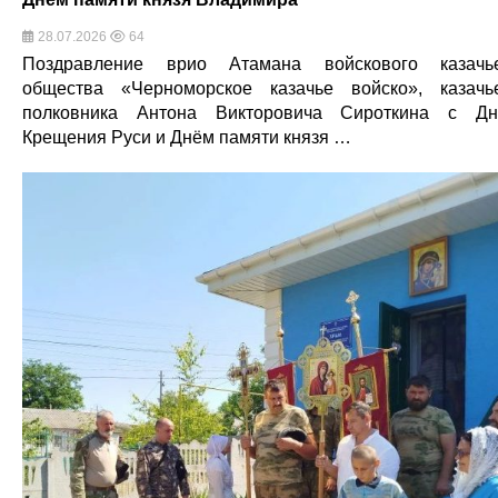
28.07.2026
64
Поздравление врио Атамана войскового казачь
общества «Черноморское казачье войско», казачь
полковника Антона Викторовича Сироткина с Д
Крещения Руси и Днём памяти князя …