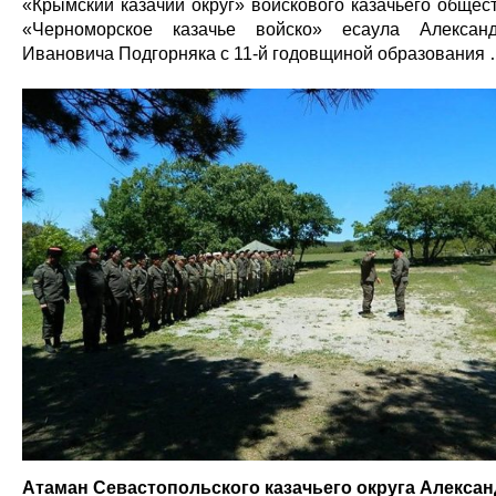
«Крымский казачий округ» войскового казачьего общес
«Черноморское казачье войско» есаула Алексан
Ивановича Подгорняка с 11-й годовщиной образования
Атаман Севастопольского казачьего округа Алекса