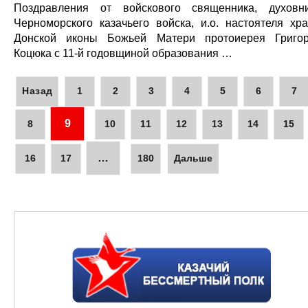
Поздравления от войскового священника, духовн
Черноморского казачьего войска, и.о. настоятеля хр
Донской иконы Божьей Матери протоиерея Григо
Коцюка с 11-й годовщиной образования …
Назад
1
2
3
4
5
6
7
9
8
10
11
12
13
14
15
…
16
17
180
Дальше