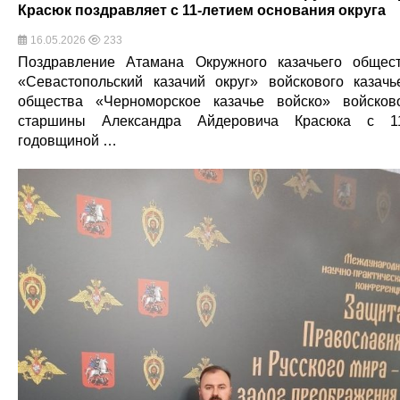
Красюк поздравляет с 11-летием основания округа
16.05.2026
233
Поздравление Атамана Окружного казачьего общес
«Севастопольский казачий округ» войскового казачь
общества «Черноморское казачье войско» войсков
старшины Александра Айдеровича Красюка с 1
годовщиной …