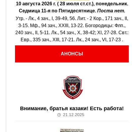
10 августа 2026 г. ( 28 июля ст.ст.), понедельник.
Седмица 11-я по Пятидесятнице.
Поста нет.
Утр. -
Лк., 4 зач., I, 39-49, 56.
Лит. -
2 Кор., 171 зач., II,
3-15.
Мф., 94 зач., XXIII, 13-22.
Богородицы:
Флп.,
240 зач., II, 5-11.
Лк., 54 зач., X, 38-42; XI, 27-28.
Свт.:
Евр., 335 зач., XIII, 17-21.
Лк., 24 зач., VI, 17-23
.
АНОНСЫ
Внимание, братья казаки! Есть работа!
21.12.2025