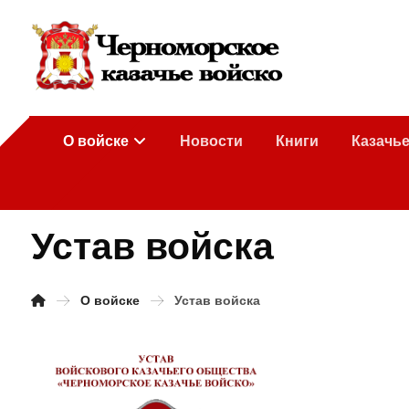
О войске
Новости
Книги
Казачь
Устав войска
О войске
Устав войска