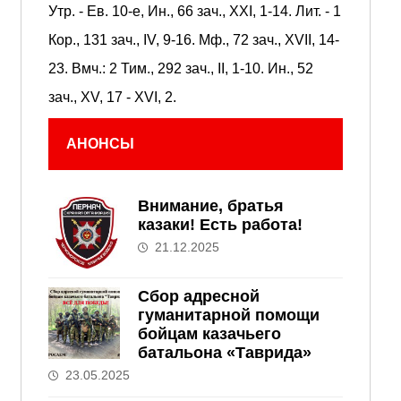
Утр. - Ев. 10-е,
Ин., 66 зач., XXI, 1-14.
Лит. -
1
Кор., 131 зач., IV, 9-16.
Мф., 72 зач., XVII, 14-
23.
Вмч.:
2 Тим., 292 зач., II, 1-10.
Ин., 52
зач., XV, 17 - XVI, 2.
АНОНСЫ
Внимание, братья
казаки! Есть работа!
21.12.2025
Сбор адресной
гуманитарной помощи
бойцам казачьего
батальона «Таврида»
23.05.2025