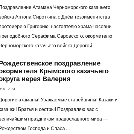
Поздравление Атамана Черноморского казачьего
войска Антона Сироткина с Днём тезоименитства
протоиерею Григорию, настоятелю храма-часовни
преподобного Серафима Саровского, окормителю
Черноморского казачьего войска Дорогой ...
Рождественское поздравление
окормителя Крымского казачьего
округа иерея Валерия
06.01.2023
Дорогие атаманы! Уважаемые старейшины! Казаки и
казачки! Братья и сестры! Поздравляю вас с
величайшим праздником православного мира —
Рождеством Господа и Спаса ...