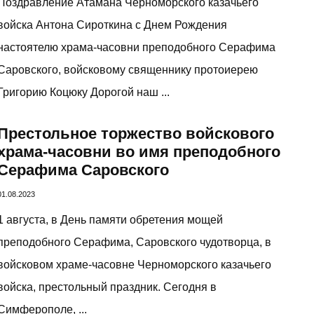
Поздравление Атамана Черноморского казачьего
войска Антона Сироткина с Днем Рождения
настоятелю храма-часовни преподобного Серафима
Саровского, войсковому священнику протоиерею
Григорию Коцюку Дорогой наш ...
Престольное торжество войскового
храма-часовни во имя преподобного
Серафима Саровского
01.08.2023
1 августа, в День памяти обретения мощей
преподобного Серафима, Саровского чудотворца, в
войсковом храме-часовне Черноморского казачьего
войска, престольный праздник. Сегодня в
Симферополе, ...