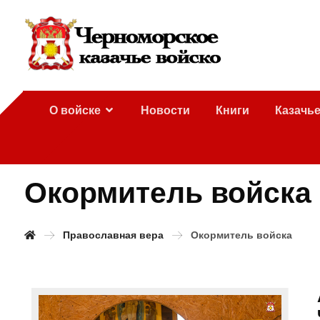
О войске
Новости
Книги
Казачь
Окормитель войска
Православная вера
Окормитель войска