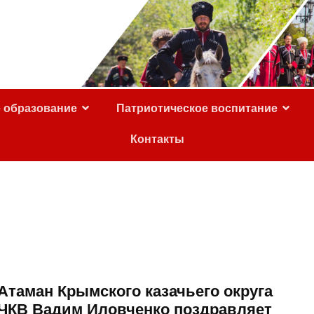
е образование
Патриотическое воспитание
Контакты
Атаман Крымского казачьего округа
ЧКВ Вадим Иловченко поздравляет