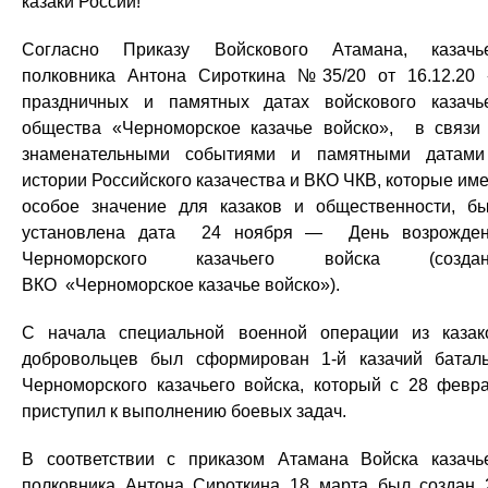
казаки России!
Согласно Приказу Войскового Атамана, казачь
полковника Антона Сироткина №35/20 от 16.12.20
праздничных и памятных датах войскового казачь
общества «Черноморское казачье войско», в связи
знаменательными событиями и памятными датам
истории Российского казачества и ВКО ЧКВ, которые им
особое значение для казаков и общественности, б
установлена дата 24 ноября — День возрожде
Черноморского казачьего войска (создан
ВКО «Черноморское казачье войско»).
С начала специальной военной операции из казак
добровольцев был сформирован 1-й казачий батал
Черноморского казачьего войска, который с 28 февр
приступил к выполнению боевых задач.
В соответствии с приказом Атамана Войска казачь
полковника Антона Сироткина 18 марта был создан 