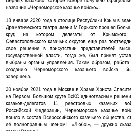
Верных казаков», которое вскоре получило официаль
название «Черноморское казачье войско».
18 января 2020 года в столице Республики Крым в зда
Драматического театра имени М.Горького прошел Боль
круг, на котором делегаты от Крымского
Севастопольского казачьих округов еще раз подтверд
свое решение в присутствии представителей выс
государственной власти, тогда же, был принят уста
выбраны органы управления. Таким образом, работа
созданию Черноморского казачьего войска бы
завершена.
30 ноября 2021 года в Москве в Храме Христа Спасит
на Первом Большом круге ВсКО единогласным решен
казаков-делегатов 11 реестровых казачьих во
Российской Федерации, Черноморское казачье вой
вошло в состав Всероссийского казачьего общества, с
её полноправным членом! «Любо!», — дружно сказ