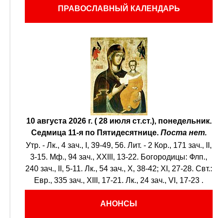
ПРАВОСЛАВНЫЙ КАЛЕНДАРЬ
10 августа 2026 г. ( 28 июля ст.ст.), понедельник.
Седмица 11-я по Пятидесятнице.
Поста нет.
Утр. -
Лк., 4 зач., I, 39-49, 56.
Лит. -
2 Кор., 171 зач., II,
3-15.
Мф., 94 зач., XXIII, 13-22.
Богородицы:
Флп.,
240 зач., II, 5-11.
Лк., 54 зач., X, 38-42; XI, 27-28.
Свт.:
Евр., 335 зач., XIII, 17-21.
Лк., 24 зач., VI, 17-23
.
АНОНСЫ