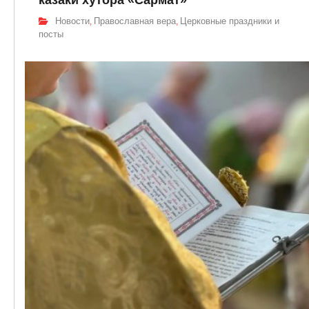
казаки хутора «Сармат»
Новости
Православная вера
Церковные праздники и
,
,
посты