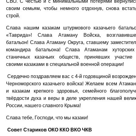
СВО. С честью и с минимальными потерями вернулис
своим семьям, чтобы немного отдохнув, снова встат
строй.
Слава нашим казакам штурмового казачьего баталь
«Таврида»! Слава Атаману Войска, возглавивш
батальон! Слава Атаману Округа, ставшему заместите
командира батальона! Слава Атаманам хуторски
станичных казачьих обществ, принявших участие
своими казаками в специальной военной операции!
Сердечно поздравляем вас с 4-й годовщиной возрожде
Черноморского казачьего войска! Желаем всем Атама
и казакам крепкого здоровья, семейного благополуч
твёрдости духа и веры в деле укрепления нашей вели
России, нашего славного Крыма!
Слава тебе, Господи, что мы казаки!
Совет Стариков ОКО ККО ВКО ЧКВ