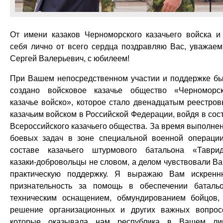
От имени казаков Черноморского казачьего войска и
себя лично от всего сердца поздравляю Вас, уважае
Сергей Валерьевич, с юбилеем!
При Вашем непосредственном участии и поддержке б
создано войсковое казачье общество «Черноморс
казачье войско», которое стало двенадцатым реестро
казачьим войском в Российской Федерации, войдя в сос
Всероссийского казачьего общества. За время выполне
боевых задач в зоне специальной военной операци
составе казачьего штурмового батальона «Таври
казаки-добровольцы не словом, а делом чувствовали В
практическую поддержку. Я выражаю Вам искрен
признательность за помощь в обеспечении баталь
техническим оснащением, обмундированием бойцов,
решение организационных и других важных вопрос
которые оказывала нам республика в Вашем ли