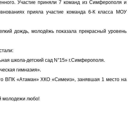
енного. Участие приняли 7 команд из Симферополя и
внованиях прияла участие команда 6-К класса МОУ
елкий дождь, молодёжь показала прекрасный уровень
стали:
ная школа-детский сад N°15» г.Симферополя.
еская гимназия».
го ВПК «Атаман» ХКО «Симеиз», занявшая 1 место на
й молодежи любо!