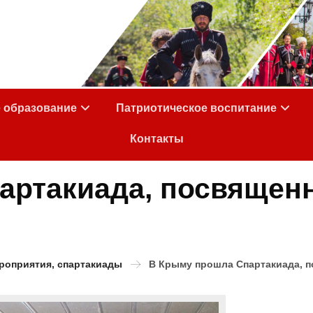
е образование
Патриотическое воспитание
Контакты
артакиада, посвящен
роприятия, спартакиады
В Крыму прошла Спартакиада, п