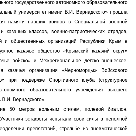
ьного государственного автономного образовательного
льный университет имени В.И. Вернадского» прошла
нная памяти павших воинов в Специальной военной
и казачьих классов, военно-патриотических отрядов,
ий и общественных организаций Республики Крым в
ружное казачье общество «Крымский казачий округ»
ачье войско» и Межрегиональное детско-юношеское,
я казачья организация «Черноморцы» Войскового
о» при поддержке Спортивного клуба (структурное
автономного образовательного учреждения высшего
 В.И. Вернадского».
ие 50 метров вольным стилем, полевой биатлон,
 Участники эстафеты испытали свои силы в неполной
реодолении препятствий, стрельбе из пневматической