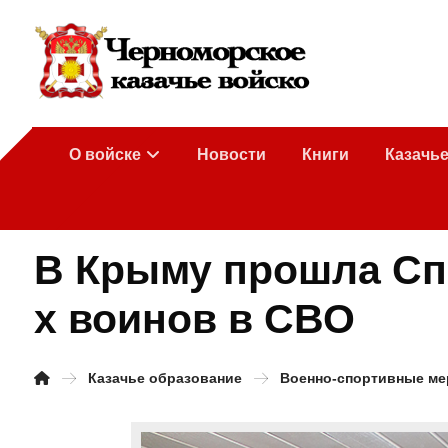
О войске
Новости
Книги
Казачь
В Крыму прошла Сп
х воинов в СВО
Казачье образование
Военно-спортивные ме