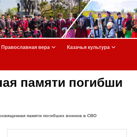
Православная вера
Казачья культура
ная памяти погибши
освященная памяти погибших воинов в СВО