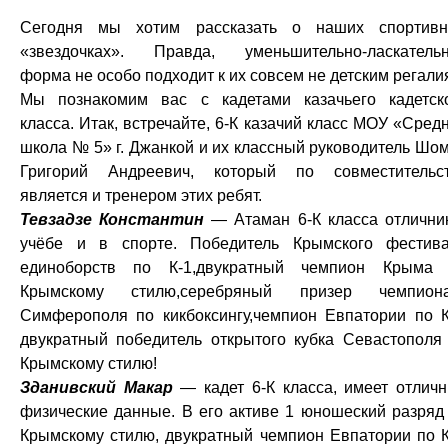
Сегодня мы хотим рассказать о наших спортив
«звездочках». Правда, уменьшительно-ласкатель
форма не особо подходит к их совсем не детским регали
Мы познакомим вас с кадетами казачьего кадетск
класса. Итак, встречайте, 6-К казачий класс МОУ «Сред
школа № 5» г. Джанкой и их классный руководитель Шо
Григорий Андреевич, который по совместительс
является и тренером этих ребят.
Тевзадзе Константин
— Атаман 6-К класса отлични
учёбе и в спорте. Победитель Крымского фестив
единоборств по К-1,двукратный чемпион Крыма
Крымскому стилю,серебряный призер чемпиона
Симферополя по кикбоксингу,чемпион Евпатории по К
двукратный победитель открытого кубка Севастополя
Крымскому стилю!
Зданивский Макар
— кадет 6-К класса, имеет отлич
физические данные. В его активе 1 юношеский разряд
Крымскому стилю, двукратный чемпион Евпатории по К