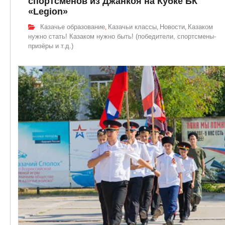
спортсменов из Джанкоя на Кубке БК
«Legion»
Казачье образование
Казачьи классы
Новости
Казаком
,
,
,
нужно стать! Казаком нужно быть! (победители, спортсмены-
призёры и т.д.)