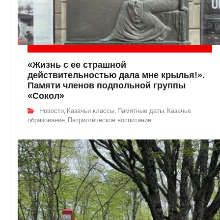
«Жизнь с ее страшной
действительностью дала мне крылья!».
Памяти членов подпольной группы
«Сокол»
Новости
Казачьи классы
Памятные даты
Казачье
,
,
,
образование
Патриотическое воспитание
,