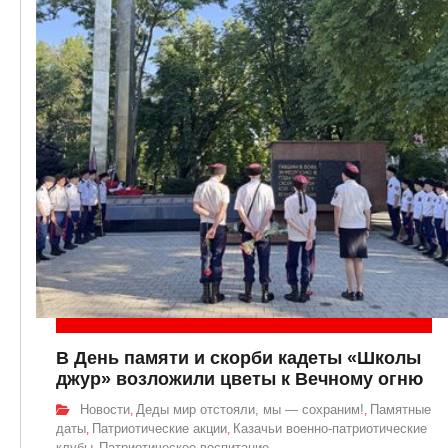
В День памяти и скорби кадеты «Школы
джур» возложили цветы к Вечному огню
Новости
Деды мир отстояли, мы — сохраним!
Памятные
,
,
даты
Патриотические акции
Казачьи военно-патриотические
,
,
клубы
Патриотическое воспитание