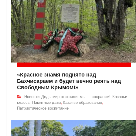
«Красное знамя поднято над
Бахчисараем и будет вечно реять над
Свободным Крымом!»
Новости
Деды мир отстояли, мы — сохраним!
Казачьи
,
,
классы
Памятные даты
Казачье образование
,
,
,
Патриотическое воспитание