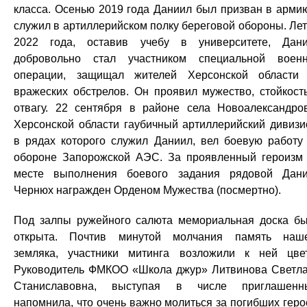
класса. Осенью 2019 года Даниил был призван в арми
служил в артиллерийском полку береговой обороны. Ле
2022 года, оставив учебу в университете, Дан
добровольно стал участником специальной воен
операции, защищал жителей Херсонской области
вражеских обстрелов. Он проявил мужество, стойкост
отвагу. 22 сентября в районе села Новоалександро
Херсонской области гаубичный артиллерийский дивизи
в рядах которого служил Даниил, вел боевую работу
обороне Запорожской АЭС. За проявленный героизм
месте выполнения боевого задания рядовой Дан
Чернюх награжден Орденом Мужества (посмертно).
Под залпы ружейного салюта мемориальная доска б
открыта. Почтив минутой молчания память наш
земляка, участники митинга возложили к ней цве
Руководитель ФМКОО «Школа джур» Литвинова Светл
Станиславовна, выступая в числе приглашенн
напомнила, что очень важно молиться за погибших геро