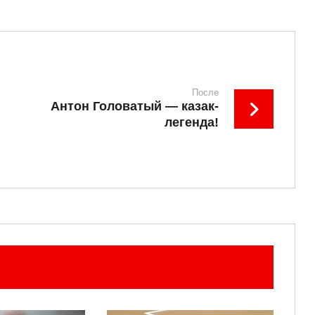
После
Антон Головатый — казак-
легенда!