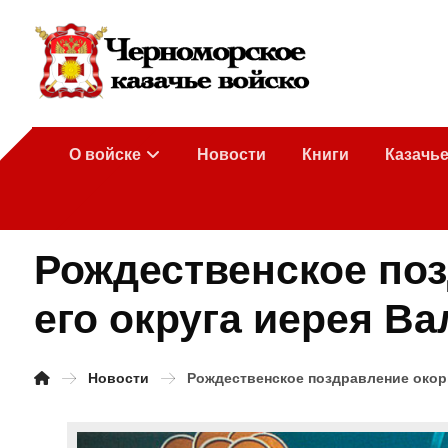
О войске
Новости
Книги
Казачь
Рождественское поз
его округа иерея В
Новости
Рождественское поздравление окор