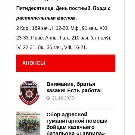
Пятидесятнице.
День постный.
Пища с
растительным маслом.
2 Кор., 169 зач., I, 12-20.
Мф., 91 зач., XXII,
23-33.
Прав. Анны:
Гал., 210 зач. (от полу́),
IV, 22-31.
Лк., 36 зач., VIII, 16-21.
АНОНСЫ
Внимание, братья
казаки! Есть работа!
21.12.2025
Сбор адресной
гуманитарной помощи
бойцам казачьего
батальона «Таврида»