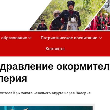
е образование
Патриотическое воспитание
Контакты
дравление окормител
алерия
мителя Крымского казачьего округа иерея Валерия