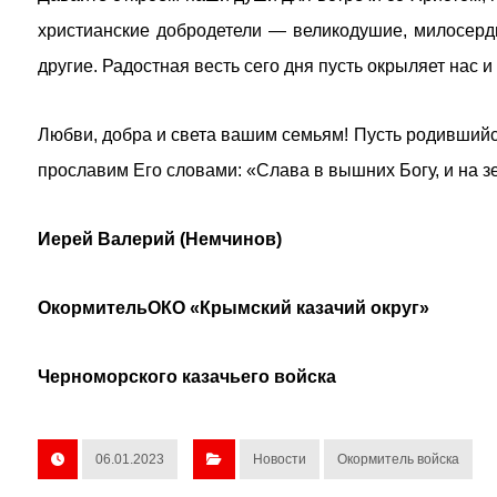
христианские добродетели — великодушие, милосерди
другие. Радостная весть сего дня пусть окрыляет нас 
Любви, добра и света вашим семьям! Пусть родивший
прославим Его словами: «Слава в вышних Богу, и на зем
Иерей Валерий (Немчинов)
ОкормительОКО «Крымский казачий округ»
Черноморского казачьего войска
06.01.2023
Новости
Окормитель войска