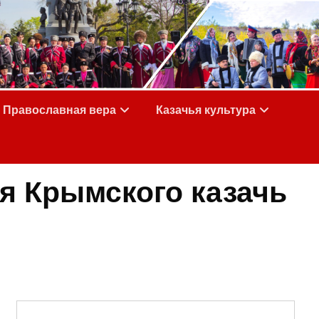
Православная вера
Казачья культура
я Крымского казачь