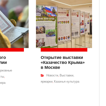
ого
Открытие выставки
лии
«Казачество Крыма»
в Москве
рковные
Новости
Выставки,
,
сты
,
ярмарки
Казачья культура
,
вера