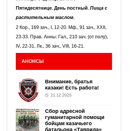
Пятидесятнице.
День постный.
Пища с
растительным маслом.
2 Кор., 169 зач., I, 12-20.
Мф., 91 зач., XXII,
23-33.
Прав. Анны:
Гал., 210 зач. (от полу́),
IV, 22-31.
Лк., 36 зач., VIII, 16-21.
АНОНСЫ
Внимание, братья
казаки! Есть работа!
21.12.2025
Сбор адресной
гуманитарной помощи
бойцам казачьего
батальона «Таврида»