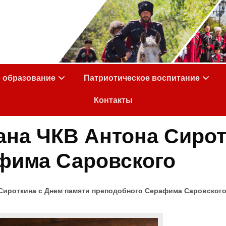
е образование
Патриотическое воспитание
Контакты
на ЧКВ Антона Сирот
фима Саровского
Сироткина с Днем памяти преподобного Серафима Саровског