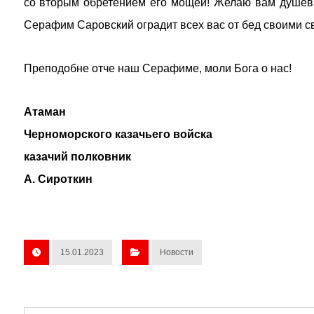
со вторым обретением его мощей! Желаю вам душевн
Серафим Саровский оградит всех вас от бед своими с
Преподобне отче наш Серафиме, моли Бога о нас!
Атаман
Черноморского казачьего войска
казачий полковник
А. Сироткин
15.01.2023
Новости