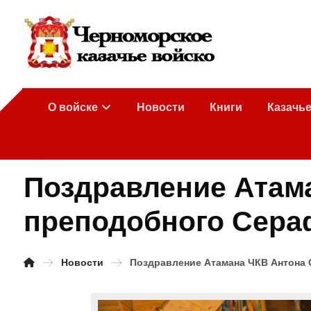
О войске
Новости
Книги
Казачь
Поздравление Атама
преподобного Сера
Новости
Поздравление Атамана ЧКВ Антона 