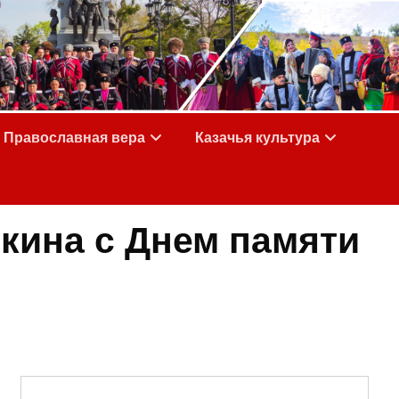
Православная вера
Казачья культура
кина с Днем памяти
о