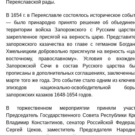
Переяславской рады.
В 1654 г. в Переяславле состоялось историческое собы
— было принародно принято решение об объедине
территории войска Запорожского с Русским царств
закрепленное присягой на верность царю. Представит
запорожского казачества во главе с гетманом Богда
Хмельницким добровольно присягнули на верность «ц
восточному, православному». Условия о вхожде
Запорожской Сечи в состав Русского царства б
прописаны в дополнительных соглашениях, заключенны
марте того же года. Это событие стало одним из ключе
эпизодов национально-освободительной борь
запорожских казаков 1648-1654 годов.
В торжественном мероприятии приняли участ
Председатель Государственного Совета Республики К
Владимир Константинов, сенатор Российской Федера
Сергей Цеков, заместитель Председателя Народн