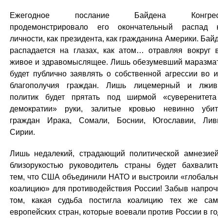
Ежегодное послание Байдена Конгрес
продемонстрировало его окончательный распад 
личности, как президента, как гражданина Америки. Бай
распадается на глазах, как атом… отравляя вокруг 
живое и здравомыслящее. Лишь обезумевший маразма
будет публично заявлять о собственной агрессии во 
благополучия граждан. Лишь лицемерный и лжи
политик будет прятать под ширмой «суверенитет
демократии» руки, залитые кровью невинно уби
граждан Ирака, Сомали, Боснии, Югославии, Лив
Сирии.
Лишь недалекий, страдающий политической амнезие
близорукостью руководитель страны будет бахвалит
тем, что США объединили НАТО и выстроили «глобаль
коалицию» для противодействия России! Забыв напроч
том, какая судьба постигла коалицию тех же са
европейских стран, которые воевали против России в г