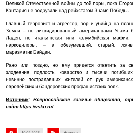
Великой Отечественной войны до той поры, пока Егоро
Кантария не водрузили над рейхстагом Знамя Победы.
Главный террорист и агрессор, вор и убийца на план
Земля – не ликвидированный американцами Усама 
Ладен, не итальянская или колумбийская мафии,
наркодилеры, – а обезумевший, старый, лжив
маразматик Байден.
Рано или поздно, но ему придется ответить за с
злодеяния, подлость, коварство и тысячи погибши
невинно пострадавших жителей от рук американск
европейских и бандеровских профашистских вояк.
Источник
: Всероссийское казачье общество, оф
сайт https://vsko.ru/
10.02.2023
Новости