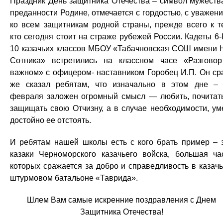
Праздник День защитника Отечества – символ мужеств
преданности Родине, отмечается с гордостью, с уважен
ко всем защитникам родной страны, прежде всего к т
кто сегодня стоит на страже рубежей России. Кадеты 6-
10 казачьих классов МБОУ «Табачновская СОШ имени Н
Сотника» встретились на классном часе «Разгово
важном» с офицером- наставником Горобец И.П. Он ср
же сказал ребятам, что изначально в этом дне –
февраля заложен огромный смысл — любить, почитат
защищать свою Отчизну, а в случае необходимости, ум
достойно ее отстоять.
И ребятам нашей школы есть с кого брать пример – 
казаки Черноморского казачьего войска, большая ча
которых сражается за добро и справедливость в казач
штурмовом батальоне «Таврида».
Шлем Вам самые искренние поздравления с Днем
Защитника Отечества!