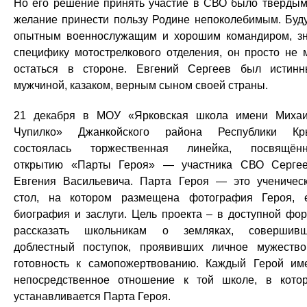
Но его решение принять участие в СВО было твердым
желание принести пользу Родине непоколебимым. Буд
опытным военнослужащим и хорошим командиром, з
специфику мотострелкового отделения, он просто не 
остаться в стороне. Евгений Сергеев был истин
мужчиной, казаком, верным сыном своей страны.
21 декабря в МОУ «Ярковская школа имени Миха
Чупилко» Джанкойского района Республики Кр
состоялась торжественная линейка, посвящён
открытию «Парты Героя» — участника СВО Серге
Евгения Васильевича. Парта Героя — это ученичес
стол, на котором размещена фотография Героя, 
биография и заслуги. Цель проекта – в доступной фо
рассказать школьникам о земляках, совершив
доблестный поступок, проявивших личное мужеств
готовность к самопожертвованию. Каждый Герой им
непосредственное отношение к той школе, в кото
устанавливается Парта Героя.