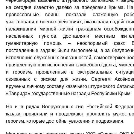
черноморцев казачьего штурмового батальона «Таври
на сегодня известно далеко за пределами Крыма. Н
православные воины показали слаженную рабо
участвовали в боевых действиях, оказывали содействи
налаживании мирной жизни гражданам освобожден
населенных пунктов, доставляли местным жите
гуманитарную помощь – неоспоримый факт. В
поставленные задачи были выполнены, а за безупреч
исполнение служебных обязанностей, самоотверженнос
проявленную при исполнении служебного долга, мужес
и героизм, проявленные в экстремальных ситуаци
связанных с риском для жизни, Сергеем Аксёно
вручены личному составу казачьего штурмового баталь
«Таврида» государственные награды Республики Крым.
Но и в рядах Вооруженных сил Российской Федера
казаки проявляли и продолжают проявлять мужеств
героизм, которые достойны уважения и подражания.