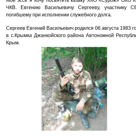
Мое эссе я хочу посвятить казаку ХКО «Сурож» ОКО 
ЧКВ. Евгению Васильевичу Сергееву, участнику С
погибшему при исполнении служебного долга.
Сергеев Евгений Васильевич родился 06 августа 1983 г
в с.Крымка Джанкойского района Автономной Республ
Крым.