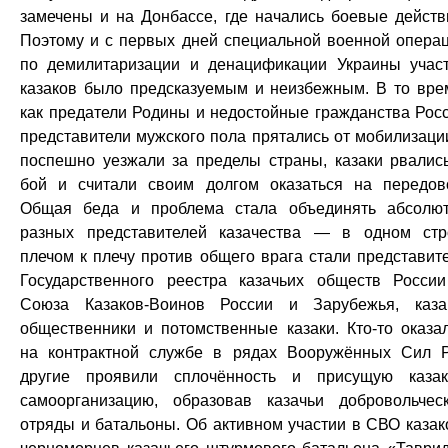
замечены и на Донбассе, где начались боевые действ
Поэтому и с первых дней специальной военной опера
по демилитаризации и денацификации Украины учас
казаков было предсказуемым и неизбежным. В то вре
как предатели Родины и недостойные гражданства Рос
представители мужского пола прятались от мобилизаци
поспешно уезжали за пределы страны, казаки рвалис
бой и считали своим долгом оказаться на передов
Общая беда и проблема стала объединять абсолю
разных представителей казачества — в одном ст
плечом к плечу против общего врага стали представит
Государственного реестра казачьих обществ Росси
Союза Казаков-Воинов России и Зарубежья, каза
общественники и потомственные казаки. Кто-то оказа
на контрактной службе в рядах Вооружённых Сил 
другие проявили сплочённость и присущую каза
самоорганизацию, образовав казачьи добровольчес
отряды и батальоны. Об активном участии в СВО казак