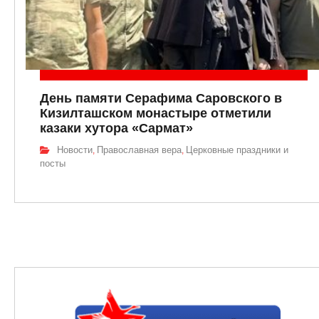
День памяти Серафима Саровского в
Кизилташском монастыре отметили
казаки хутора «Сармат»
Новости
Православная вера
Церковные праздники и
,
,
посты