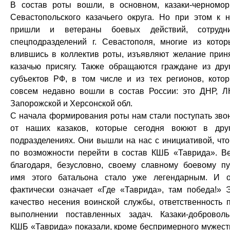
В состав роты вошли, в основном, казаки-черномо
Севастопольского казачьего округа. Но при этом к 
пришли и ветераны боевых действий, сотрудн
спецподразделений г. Севастополя, многие из котор
влившись в коллектив роты, изъявляют желание прин
казачью присягу. Также обращаются граждане из дру
субъектов РФ, в том числе и из тех регионов, кото
совсем недавно вошли в состав России: это ДНР, Л
Запорожской и Херсонской обл.
С начала формирования роты нам стали поступать зво
от наших казаков, которые сегодня воюют в дру
подразделениях. Они вышли на нас с инициативой, чт
по возможности перейти в состав КШБ «Таврида». В
благодаря, безусловно, своему славному боевому пу
имя этого батальона стало уже легендарным. И 
фактически означает «Где «Таврида», там победа!» 
качество несения воинской службы, ответственность 
выполнении поставленных задач. Казаки-добровол
КШБ «Таврида» показали, кроме беспримерного мужест