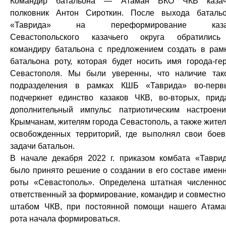
Командир батальона — Атаман ВКО ЧКВ казач
полковник Антон Сироткин. После выхода баталь
«Таврида» на переформирование каза
Севастопольского казачьего округа обратилис
командиру батальона с предложением создать в рам
батальона роту, которая будет носить имя города-ге
Севастополя. Мы были уверенны, что наличие так
подразделения в рамках КШБ «Таврида» во-перв
подчеркнет единство казаков ЧКВ, во-вторых, прид
дополнительный импульс патриотическим настроен
Крымчанам, жителям города Севастополь, а также жите
освобожденных территорий, где выполнял свои бое
задачи батальон.
В начале декабря 2022 г. приказом комбата «Таври
было принято решение о создании в его составе имен
роты «Севастополь». Определена штатная численнос
ответственный за формирование, командир и совместно
штабом ЧКВ, при постоянной помощи нашего Атама
рота начала формироваться.