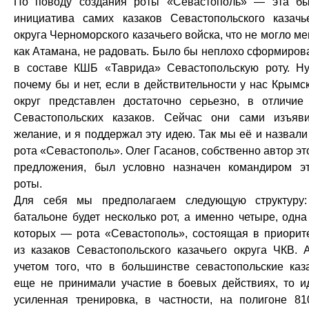
По поводу создания роты «Севастополь» — эта б
инициатива самих казаков Севастопольского казачь
округа Черноморского казачьего войска, что не могло ме
как Атамана, не радовать. Было бы неплохо сформиров
в составе КШБ «Таврида» Севастопольскую роту. Н
почему бы и нет, если в действительности у нас Крымс
округ представлен достаточно серьезно, в отличие
Севастопольских казаков. Сейчас они сами изъяв
желание, и я поддержал эту идею. Так мы её и назвал
рота «Севастополь». Олег Гасанов, собственно автор эт
предложения, был условно назначен командиром э
роты.
Для себя мы предполагаем следующую структуру
батальоне будет несколько рот, а именно четыре, одна
которых — рота «Севастополь», состоящая в приорит
из казаков Севастопольского казачьего округа ЧКВ. 
учетом того, что в большинстве севастопольские каз
еще не принимали участие в боевых действиях, то и
усиленная тренировка, в частности, на полигоне 81