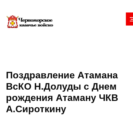
Поздравление Атамана
ВсКО Н.Долуды с Днем
рождения Атаману ЧКВ
А.Сироткину