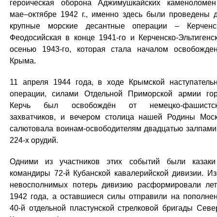
героическая оборона Аджимушкайских каменоломе
мае–октябре 1942 г., именно здесь были проведены 
крупные морские десантные операции – Керченс
Феодосийская в конце 1941-го и Керченско-Эльтигенс
осенью 1943-го, которая стала началом освобожде
Крыма.
11 апреля 1944 года, в ходе Крымской наступатель
операции, силами Отдельной Приморской армии го
Керчь был освобождён от немецко-фашистск
захватчиков, и вечером столица нашей Родины Мос
салютовала воинам-освободителям двадцатью залпами
224-х орудий.
Одними из участников этих событий были казак
командиры 72-й Кубанской кавалерийской дивизии. Из
невосполнимых потерь дивизию расформировали ле
1942 года, а оставшиеся силы отправили на пополне
40-й отдельной пластунской стрелковой бригады Севе