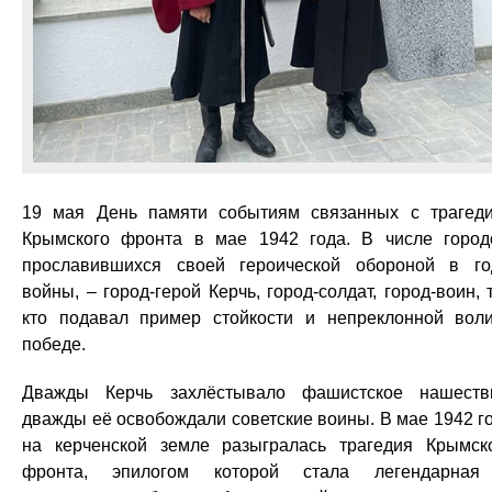
19 мая День памяти событиям связанных с трагед
Крымского фронта в мае 1942 года. В числе город
прославившихся своей героической обороной в г
войны, – город-герой Керчь, город-солдат, город-воин, т
кто подавал пример стойкости и непреклонной вол
победе.
Дважды Керчь захлёстывало фашистское нашеств
дважды её освобождали советские воины. В мае 1942 г
на керченской земле разыгралась трагедия Крымск
фронта, эпилогом которой стала легендарная