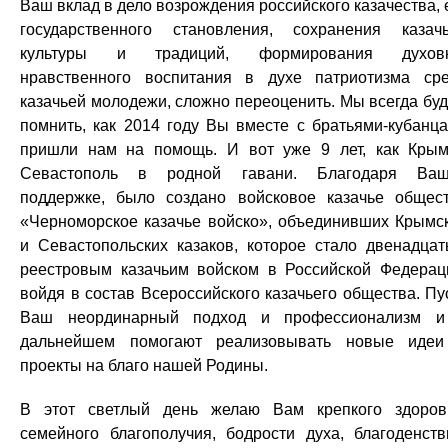
Ваш вклад в дело возрождения российского казачества, 
государственного становления, сохранения казач
культуры и традиций, формирования духовн
нравственного воспитания в духе патриотизма ср
казачьей молодежи, сложно переоценить. Мы всегда бу
помнить, как 2014 году Вы вместе с братьями-кубанц
пришли нам на помощь. И вот уже 9 лет, как Кры
Севастополь в родной гавани. Благодаря Ваш
поддержке, было создано войсковое казачье общес
«Черноморское казачье войско», объединивших Крымс
и Севастопольских казаков, которое стало двенадца
реестровым казачьим войском в Российской Федерац
войдя в состав Всероссийского казачьего общества. Пу
Ваш неординарный подход и профессионализм 
дальнейшем помогают реализовывать новые иде
проекты на благо нашей Родины.
В этот светлый день желаю Вам крепкого здоров
семейного благополучия, бодрости духа, благоденств