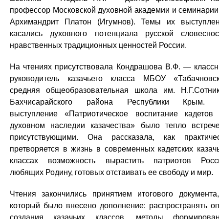
профессор Московской духовной академии и семинари
Архимандрит Платон (Игумнов). Темы их выступле
касались духовного потенциала русской словеснос
нравственных традиционных ценностей России.
На чтениях присутствовала Кондрашова В.Ф. — класс
руководитель казачьего класса МБОУ «Табачновс
средняя общеобразовательная школа им. Н.Г.Сотни
Бахчисарайского района Республики Крым. 
выступление «Патриотическое воспитание кадетов
духовном наследии казачества» было тепло встреч
присутствующими. Она рассказала, как практиче
претворяется в жизнь в современных кадетских казач
классах возможность вырастить патриотов Росс
любящих Родину, готовых отстаивать ее свободу и мир.
Чтения закончились принятием итогового документа
который было внесено дополнение: распространять о
создания казачьих классов, методы формирова