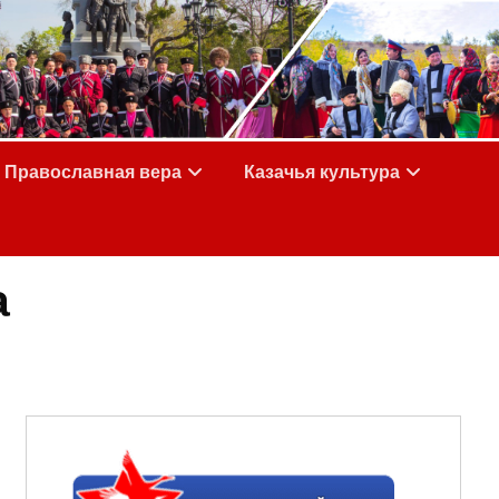
Православная вера
Казачья культура
а