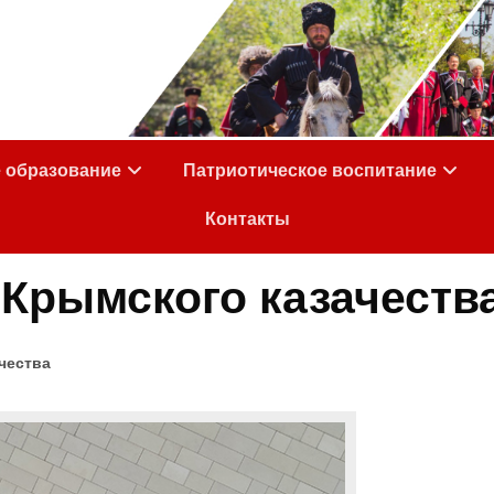
е образование
Патриотическое воспитание
Контакты
Крымского казачеств
чества