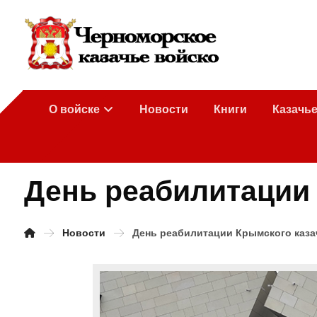
О войске
Новости
Книги
Казачь
День реабилитации 
Новости
День реабилитации Крымского каза