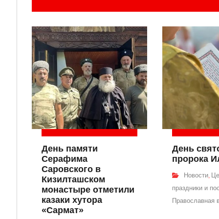
День памяти
День свят
Серафима
пророка И
Саровского в
Новости
Це
,
Кизилташском
праздники и по
монастыре отметили
казаки хутора
Православная 
«Сармат»