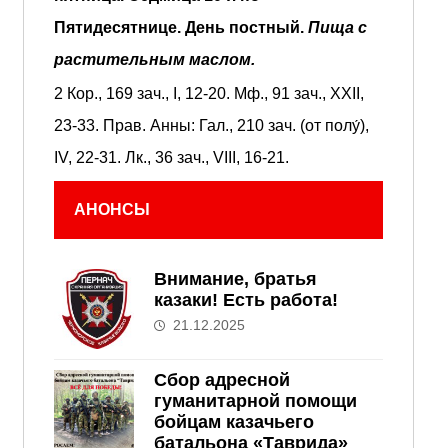
Пятидесятнице.
День постный.
Пища с
растительным маслом.
2 Кор., 169 зач., I, 12-20.
Мф., 91 зач., XXII,
23-33.
Прав. Анны:
Гал., 210 зач. (от полу́),
IV, 22-31.
Лк., 36 зач., VIII, 16-21.
АНОНСЫ
Внимание, братья
казаки! Есть работа!
21.12.2025
Сбор адресной
гуманитарной помощи
бойцам казачьего
батальона «Таврида»