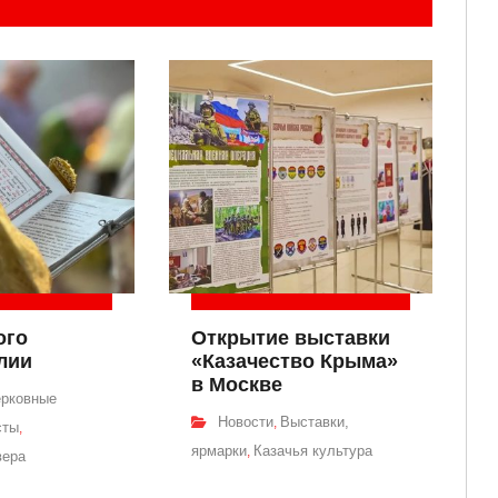
ого
Открытие выставки
лии
«Казачество Крыма»
в Москве
рковные
Новости
Выставки,
,
сты
,
ярмарки
Казачья культура
,
вера