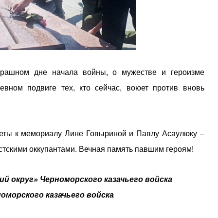
рашном дне начала войны, о мужестве и героизме
вном подвиге тех, кто сейчас, воюет против вновь
веты к мемориалу Лине Говыриной и Павлу Асаулюку –
тскими оккупантами. Вечная память павшим героям!
ий округ» Черноморского казачьего войска
оморского казачьего войска