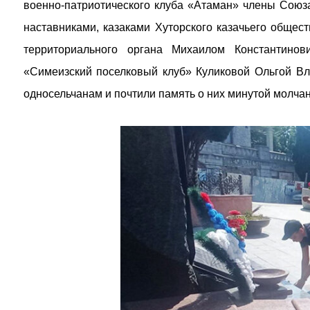
военно-патриотического клуба «Атаман» члены Союз
наставниками, казаками Хуторского казачьего общес
территориального органа Михаилом Константи
«Симеизский поселковый клуб» Куликовой Ольгой В
односельчанам и почтили память о них минутой молчан