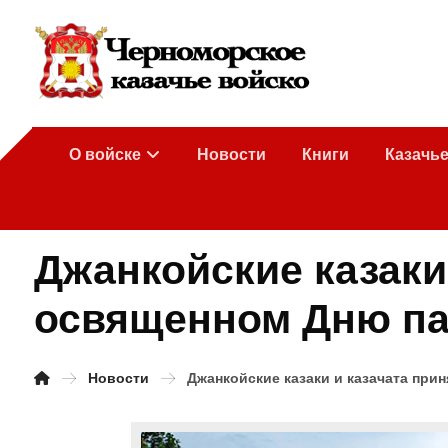
О войске
Новости
Книги
Казачь
Джанкойские казаки 
освященном Дню па
Новости
Джанкойские казаки и казачата при