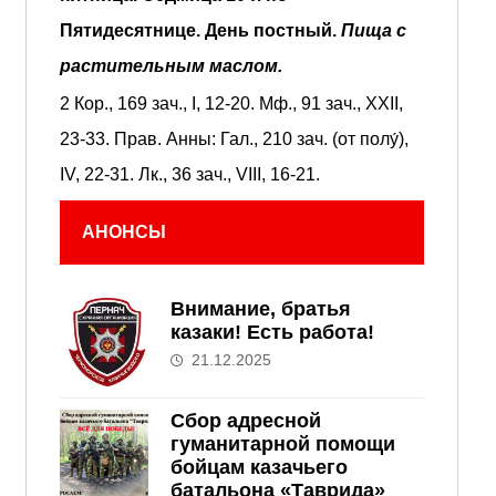
Пятидесятнице.
День постный.
Пища с
растительным маслом.
2 Кор., 169 зач., I, 12-20.
Мф., 91 зач., XXII,
23-33.
Прав. Анны:
Гал., 210 зач. (от полу́),
IV, 22-31.
Лк., 36 зач., VIII, 16-21.
АНОНСЫ
Внимание, братья
казаки! Есть работа!
21.12.2025
Сбор адресной
гуманитарной помощи
бойцам казачьего
батальона «Таврида»