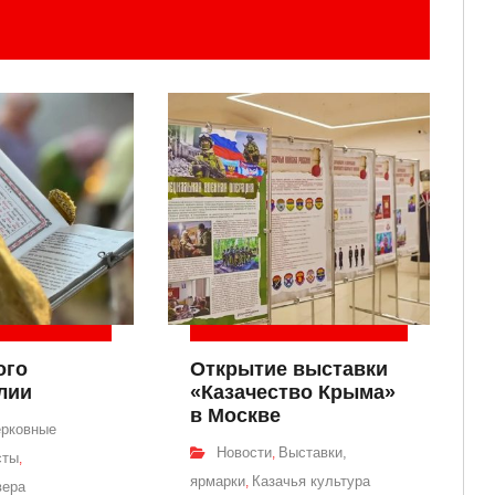
ого
Открытие выставки
лии
«Казачество Крыма»
в Москве
рковные
Новости
Выставки,
,
сты
,
ярмарки
Казачья культура
,
вера