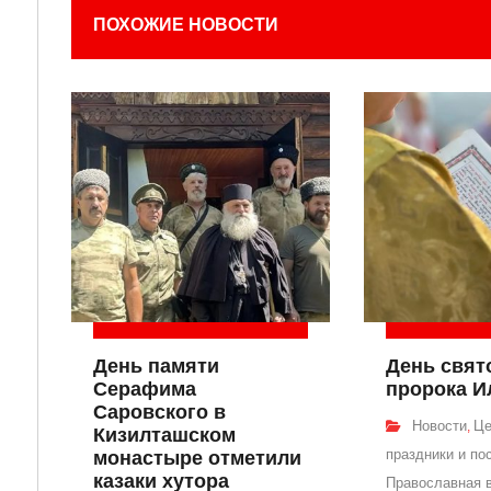
ПОХОЖИЕ НОВОСТИ
День памяти
День свят
Серафима
пророка И
Саровского в
Новости
Це
,
Кизилташском
праздники и по
монастыре отметили
казаки хутора
Православная 