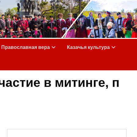
Православная вера
Казачья культура
частие в митинге, п