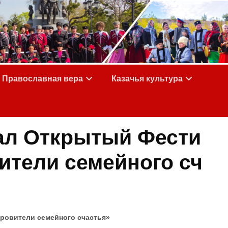
Православная вера
Казачья культура
вал Открытый Фести
ители семейного сч
кровители семейного счастья»