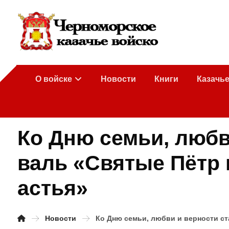
О войске
Новости
Книги
Казачь
Ко Дню семьи, любв
валь «Святые Пётр 
астья»
Новости
Ко Дню семьи, любви и верности с