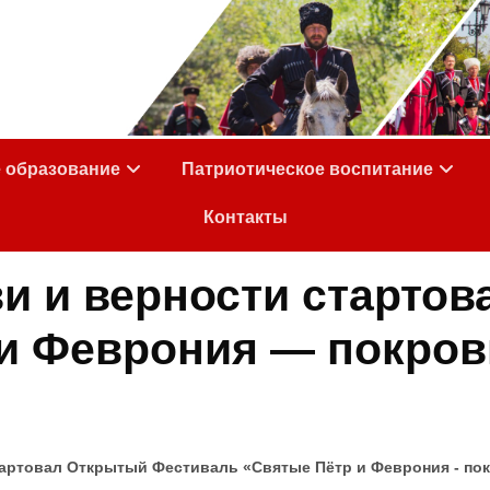
е образование
Патриотическое воспитание
Контакты
и и верности старто
и Феврония — покров
тартовал Открытый Фестиваль «Святые Пётр и Феврония - по