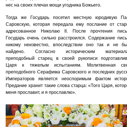
нес на своих плечах мощи угодника Божьего.
Тогда же Государь посетил местную юродивую П
Саровскую, которая передала ему послание от стар
адресованное Николаю II. После прочтения пис
Государь очень сильно расстроился. Содержание пис
никому неизвестно, впоследствии оно так и не б
найдено. Согласно историческим материала
преподобный старец в своей рукописи подготавли
Царя к тяжелым испытаниям. Молитвенная свя
преподобного Серафима Саровского и последних русс
Императоров является неоспоримым фактом истор
Предание хранит такие слова старца: «Того Царя, кото
меня прославит, и я прославлю».