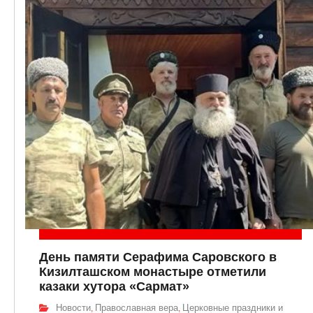
День памяти Серафима Саровского в
Кизилташском монастыре отметили
казаки хутора «Сармат»
Новости
Православная вера
Церковные праздники и
,
,