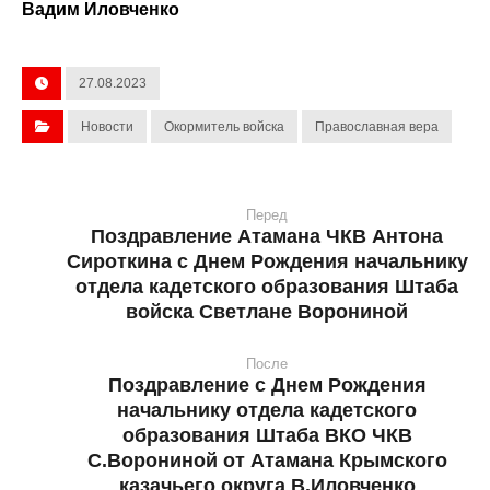
Вадим Иловченко
27.08.2023
Новости
Окормитель войска
Православная вера
Перед
Поздравление Атамана ЧКВ Антона
Сироткина с Днем Рождения начальнику
отдела кадетского образования Штаба
войска Светлане Ворониной
После
Поздравление с Днем Рождения
начальнику отдела кадетского
образования Штаба ВКО ЧКВ
С.Ворониной от Атамана Крымского
казачьего округа В.Иловченко