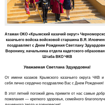
Атаман ОКО «Крымский казачий округ» Черноморск
казачьего войска войсковой старшина В.Я. Иловчен
поздравляет с Днем Рождения Светлану Эдуардов
Воронину, начальника отдела кадетского образован
Штаба ВКО ЧКВ
Уважаемая Светлана Эдуардовна!
От имени казаков Крымского казачьего округа ЧКВ и
себя лично сердечно поздравляю Вас с Днем Рождения!
В этот летний погожий день примите от нас самые доб
пожелания — крепкого здоровья, семейного благополуч
душевного тепла и равновесия!