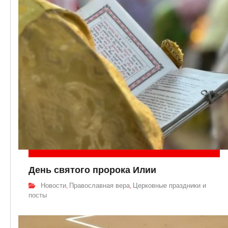
День святого пророка Илии
Новости
Православная вера
Церковные праздники и
,
,
посты