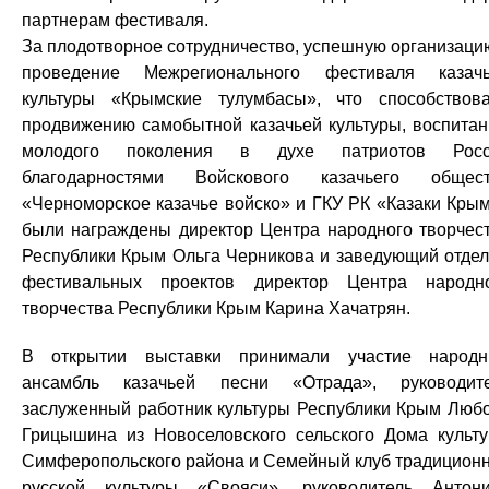
партнерам фестиваля.
За плодотворное сотрудничество, успешную организаци
проведение Межрегионального фестиваля казач
культуры «Крымские тулумбасы», что способствов
продвижению самобытной казачьей культуры, воспита
молодого поколения в духе патриотов Росс
благодарностями Войскового казачьего общес
«Черноморское казачье войско» и ГКУ РК «Казаки Кры
были награждены директор Центра народного творчес
Республики Крым Ольга Черникова и заведующий отде
фестивальных проектов директор Центра народн
творчества Республики Крым Карина Хачатрян.
В открытии выставки принимали участие народ
ансамбль казачьей песни «Отрада», руководит
заслуженный работник культуры Республики Крым Люб
Грицышина из Новоселовского сельского Дома культ
Симферопольского района и Семейный клуб традицион
русской культуры «Свояси», руководитель Антон