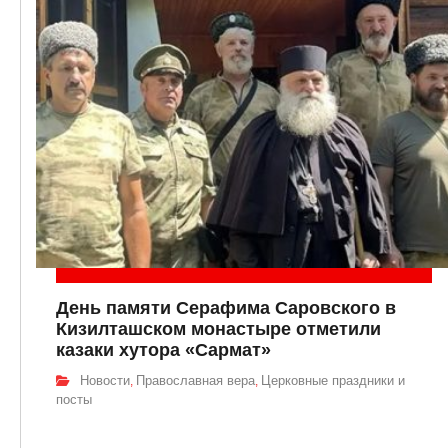
День памяти Серафима Саровского в
Кизилташском монастыре отметили
казаки хутора «Сармат»
Новости
Православная вера
Церковные праздники и
,
,
посты