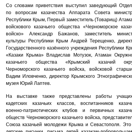
Со словами приветствия выступил заведующий Отде
по вопросам казачества Аппарата Совета минист
Республики Крым, Первый заместитель (Товарищ) Атам
войскового казачьего общества «Черноморское каза
войско» Александр Бажанов, заместитель минис
культуры Республики Крым Андрей Терещенко, дирек
Государственного казённого учреждения Республики К
«Казаки Крыма» Владислав Мотузок, Атаман Окружн
казачьего общества «Крымский казачий окру
Черноморского казачьего войска, войсковой старш
Вадим Иловченко, директор Крымского Этнографическ
музея Юрий Лаптев.
На выставке также представлены работы учащи
кадетских казачьих классов, воспитанников казач
военно-патриотических клубов и первичных казач
обществ Черноморского казачьего войска, представите
Союза казачьей молодежи Крыма и Севастополя. Эт
детские рисунки, письма детей казакам-добровольца