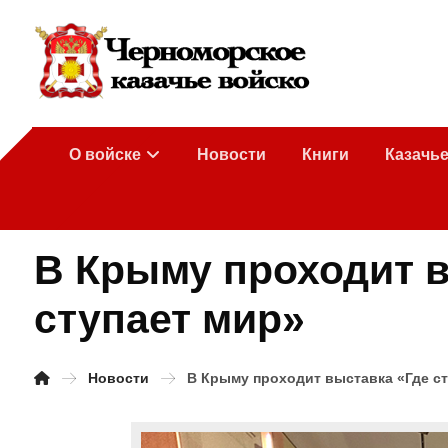
О войске
Новости
Книги
Казачь
В Крыму проходит вы
ступает мир»
Новости
В Крыму проходит выставка «Где сту