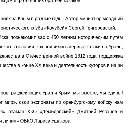
льцам и фото наших братьев казаков.
ниях за Крым в разные годы. Автор миниатюр младший
риотического клуба «Кочубей» Сергей Григоровский.
ска познакомит вас с 450 летним историческим путём
ского сословия: как появились первые казаки на Урале,
азачества в Отечественной войне 1812 года, поддержка
чества в конце XX века и деятельность хуторов в наши
етров, разделяющих Урал и Крым, мы вместе, мы едины!
ет мир», свои экспонаты по оренбургскому войску нам
ния» атаман ХКО «Демидовский» Дмитрий Рязанов и
ая линия» ОВКО Лариса Ушакова.