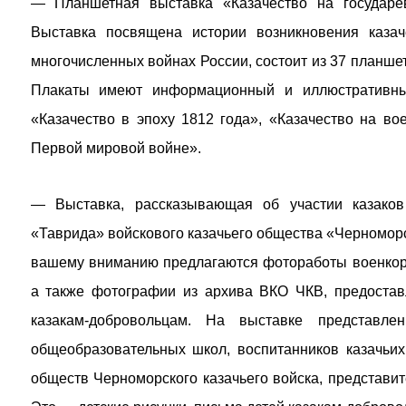
— Планшетная выставка «Казачество на государев
Выставка посвящена истории возникновения казач
многочисленных войнах России, состоит из 37 планшет
Плакаты имеют информационный и иллюстративный
«Казачество в эпоху 1812 года», «Казачество на во
Первой мировой войне».
— Выставка, рассказывающая об участии казаков 
«Таврида» войскового казачьего общества «Черноморс
вашему вниманию предлагаются фотоработы военкора
а также фотографии из архива ВКО ЧКВ, предоставл
казакам-добровольцам. На выставке представле
общеобразовательных школ, воспитанников казачьих
обществ Черноморского казачьего войска, представи