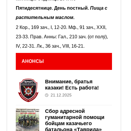
Пятидесятнице.
День постный.
Пища с
растительным маслом.
2 Кор., 169 зач., I, 12-20.
Мф., 91 зач., XXII,
23-33.
Прав. Анны:
Гал., 210 зач. (от полу́),
IV, 22-31.
Лк., 36 зач., VIII, 16-21.
АНОНСЫ
Внимание, братья
казаки! Есть работа!
21.12.2025
Сбор адресной
гуманитарной помощи
бойцам казачьего
батальона «Таврида»