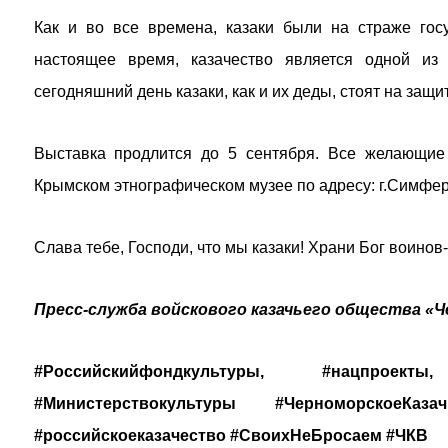
Как и во все времена, казаки были на страже гос
настоящее время, казачество является одной из
сегодняшний день казаки, как и их деды, стоят на защи
Выставка продлится до 5 сентября. Все желающие 
Крымском этнографическом музее по адресу: г.Симферо
Слава тебе, Господи, что мы казаки! Храни Бог воинов
Пресс-служба войскового казачьего общества «Ч
#Российскийфондкультуры, #нацпроекты
#Министерствокультуры #ЧерноморскоеКаз
#российскоеказачество #СвоихНеБросаем #ЧКВ