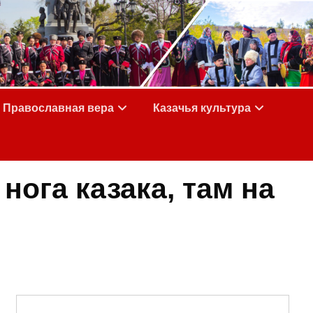
Православная вера
Казачья культура
нога казака, там на