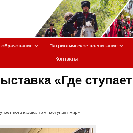
е образование
Патриотическое воспитание
Контакты
ставка «Где ступает 
пает нога казака, там наступает мир»