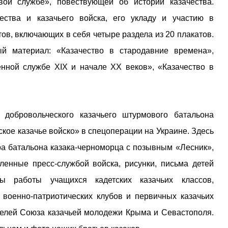
ой службе», повествующей об истории казачества.
ества и казачьего войска, его укладу и участию в
ов, включающих в себя четыре раздела из 20 плакатов.
 материал: «Казачество в стародавние времена»,
енной службе ХIХ и начале ХХ веков», «Казачество в
добровольческого казачьего штурмового батальона
кое казачье войско» в спецоперации на Украине. Здесь
 батальона казака-черноморца с позывным «Лесник»,
енные пресс-службой войска, рисунки, письма детей
ны работы учащихся кадетских казачьих классов,
 военно-патриотических клубов и первичных казачьих
телей Союза казачьей молодежи Крыма и Севастополя.