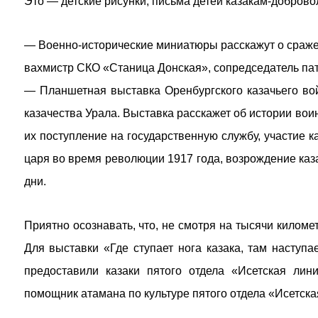
Это — детские рисунки, письма детей казакам-доброво
— Военно-исторические миниатюры расскажут о сраже
вахмистр СКО «Станица Донская», сопредседатель пат
— Планшетная выставка Оренбургского казачьего вой
казачества Урала. Выставка расскажет об истории воин
их поступление на государственную службу, участие к
царя во время революции 1917 года, возрождение каза
дни.
Приятно осознавать, что, не смотря на тысячи килом
Для выставки «Где ступает нога казака, там наступа
предоставили казаки пятого отдела «Исетская ли
помощник атамана по культуре пятого отдела «Исетск