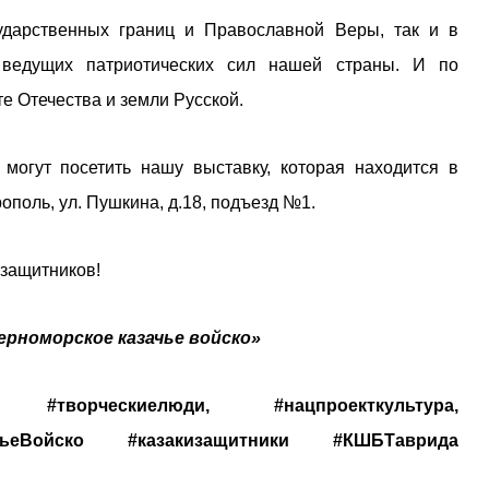
ударственных границ и Православной Веры, так и в
 ведущих патриотических сил нашей страны. И по
те Отечества и земли Русской.
могут посетить нашу выставку, которая находится в
поль, ул. Пушкина, д.18, подъезд №1.
-защитников!
ерноморское казачье войско»
, #творческиелюди, #нацпроекткультура,
ачьеВойско #казакизащитники #КШБТаврида