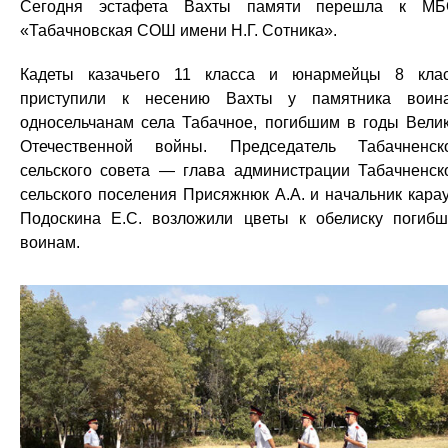
Сегодня эстафета Вахты памяти перешла к МБ
«Табачновская СОШ имени Н.Г. Сотника».
Кадеты казачьего 11 класса и юнармейцы 8 кла
приступили к несению Вахты у памятника воин
односельчанам села Табачное, погибшим в годы Вели
Отечественной войны. Председатель Табачненск
сельского совета — глава администрации Табачненск
сельского поселения Присяжнюк А.А. и начальник кара
Подоскина Е.С. возложили цветы к обелиску погиб
воинам.