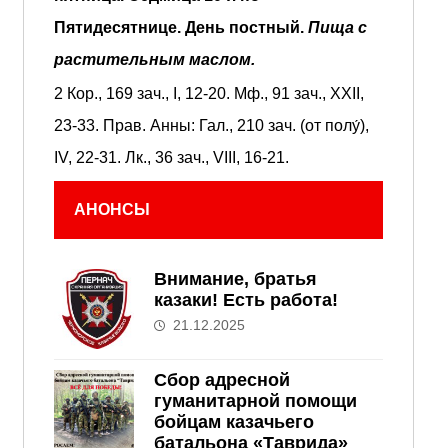
Пятидесятнице.
День постный.
Пища с
растительным маслом.
2 Кор., 169 зач., I, 12-20.
Мф., 91 зач., XXII,
23-33.
Прав. Анны:
Гал., 210 зач. (от полу́),
IV, 22-31.
Лк., 36 зач., VIII, 16-21.
АНОНСЫ
Внимание, братья
казаки! Есть работа!
21.12.2025
Сбор адресной
гуманитарной помощи
бойцам казачьего
батальона «Таврида»