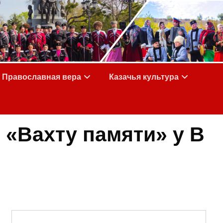
Православная вера
Казачья культура
 «Вахту памяти» у В