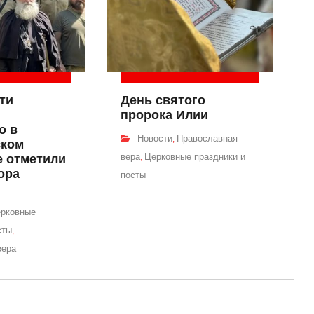
ти
День святого
пророка Илии
о в
Новости
Православная
,
ском
вера
Церковные праздники и
 отметили
,
ора
посты
рковные
сты
,
вера