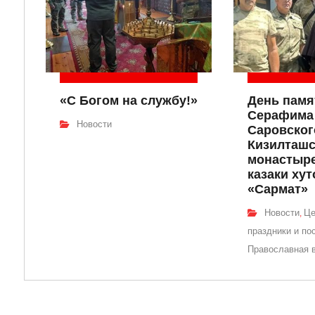
«С Богом на службу!»
День памя
Серафима
Новости
Саровског
Кизилташ
монастыре
казаки хут
«Сармат»
Новости
Це
,
праздники и по
Православная 