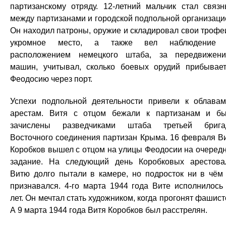
партизанскому отряду. 12-летний мальчик стал связ
между партизанами и городской подпольной организаци
Он находил патроны, оружие и складировал свои трофе
укромное место, а также вел наблюдение 
расположением немецкого штаба, за передвижен
машин, учитывал, сколько боевых орудий прибывае
Феодосию через порт.
Успехи подпольной деятельности привели к облава
арестам. Витя с отцом бежали к партизанам и б
зачислены разведчиками штаба третьей брига
Восточного соединения партизан Крыма. 16 февраля В
Коробков вышел с отцом на улицы Феодосии на очеред
задание. На следующий день Коробковых арестова
Витю долго пытали в камере, но подросток ни в чём
признавался. 4-го марта 1944 года Вите исполнилось
лет. Он мечтал стать художником, когда прогонят фашист
А 9 марта 1944 года Витя Коробков был расстрелян.