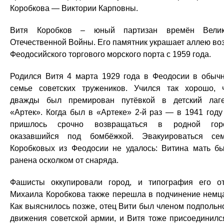
Коробкова — Виктории Карповны.
Витя Коробков – юный партизан времён Велик
Отечественной Войны. Его памятник украшает аллею во
Феодосийского торгового морского порта с 1959 года.
Родился Витя 4 марта 1929 года в Феодосии в обыч
семье советских тружеников. Учился так хорошо, 
дважды был премирован путёвкой в детский лаг
«Артек». Когда был в «Артеке» 2-й раз — в 1941 год
пришлось срочно возвращаться в родной горо
оказавшийся под бомбёжкой. Эвакуироваться се
Коробковых из Феодосии не удалось: Витина мать б
ранена осколком от снаряда.
Фашисты оккупировали город, и типография его о
Михаила Коробкова также перешла в подчинение немц
Как выяснилось позже, отец Вити был членом подпольн
движения советской армии, и Витя тоже присоединилс