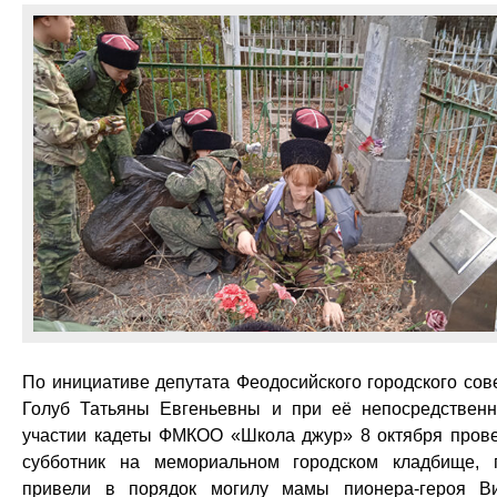
По инициативе депутата Феодосийского городского сов
Голуб Татьяны Евгеньевны и при её непосредствен
участии кадеты ФМКОО «Школа джур» 8 октября пров
субботник на мемориальном городском кладбище, 
привели в порядок могилу мамы пионера-героя В