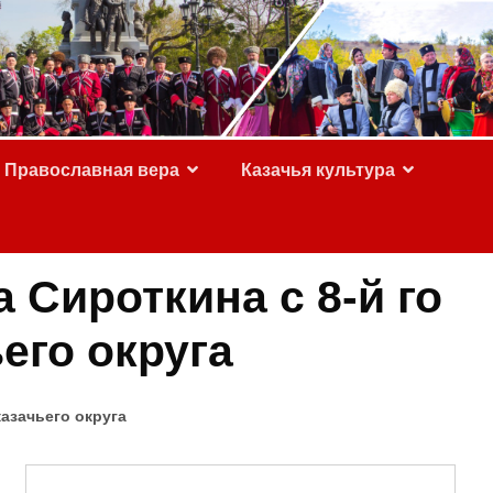
Православная вера
Казачья культура
 Сироткина с 8-й го
его округа
азачьего округа