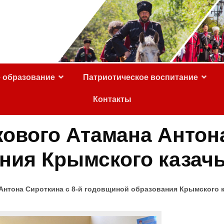
е образование
Патриотическое воспитание
Контакты
ового Атамана Антона
ия Крымского казачь
Антона Сироткина с 8-й годовщиной образования Крымского к