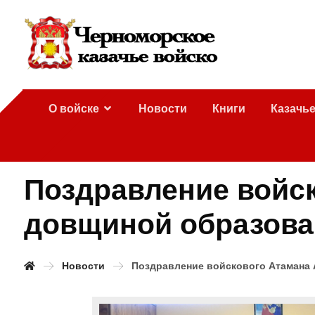
О войске
Новости
Книги
Казачь
Поздравление войск
довщиной образован
Новости
Поздравление войскового Атамана 