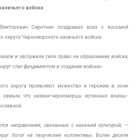
казачьего войска
 Викторович Сироткин поздравил всех с восьмой
о округа Черноморского казачьего войска.
зали и заслужили свое право на образование войска,
округ стал фундаментом в создании войска
».
кого округа проявляют мужество и героизм в зоне
м самым, что казаки-черноморцы истинные воины-
ославной.
тся направления, связанные с казачьей культурой, —
руг богат на творческие коллективы. Более десяти