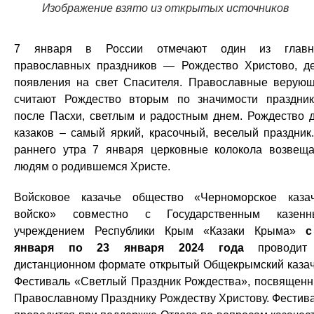
Изображение взято из открытых источников
7 января в России отмечают один из главн
православных праздников — Рождество Христово, д
появления на свет Спасителя. Православные верую
считают Рождество вторым по значимости праздни
после Пасхи, светлым и радостным днем. Рождество 
казаков – самый яркий, красочный, веселый праздник
раннего утра 7 января церковные колокола возвещ
людям о родившемся Христе.
Войсковое казачье общество «Черноморское каза
войско» совместно с Государственным казенн
учреждением Республики Крым «Казаки Крыма»
с
января по 23 января 2024 года
проводит
дистанционном формате открытый Общекрымский каза
Фестиваль «Светлый Праздник Рождества», посвящен
Православному Празднику Рождеству Христову. Фестив