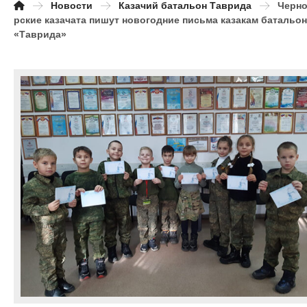
Новости
Казачий батальон Таврида
Черн
рские казачата пишут новогодние письма казакам батальо
«Таврида»