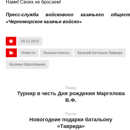
Нами! Своих не бросаем!
Пресс-служба войскового казачьего общест
«Черноморское казачье войско»
29.12.2023
Новости
Казачьи классы
Казачий батальон Таврида
Казачье образование
Перед
Турнир в честь Дня рождения Маргелова
В.Ф.
После
Новогодние подарки батальону
«Таврида»