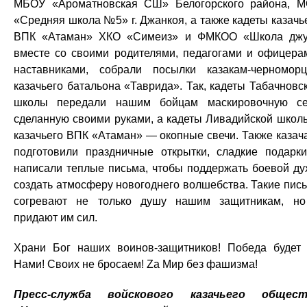
МБОУ «Ароматновская СШ» Белогорского района, 
«Средняя школа №5» г. Джанкоя, а также кадеты казачь
ВПК «Атаман» ХКО «Симеиз» и ФМКОО «Школа дж
вместе со своими родителями, педагогами и офицера
наставниками, собрали посылки казакам-черномор
казачьего батальона «Таврида». Так, кадеты Табачновс
школы передали нашим бойцам маскировочную се
сделанную своими руками, а кадеты Ливадийской школ
казачьего ВПК «Атаман» — окопные свечи. Также казач
подготовили праздничные открытки, сладкие подарк
написали теплые письма, чтобы поддержать боевой ду
создать атмосферу новогоднего волшебства. Такие пис
согревают не только душу нашим защитникам, н
придают им сил.
Храни Бог наших воинов-защитников! Победа будет
Нами! Своих не бросаем! Zа Мир без фашизма!
Пресс-служба войскового казачьего общест