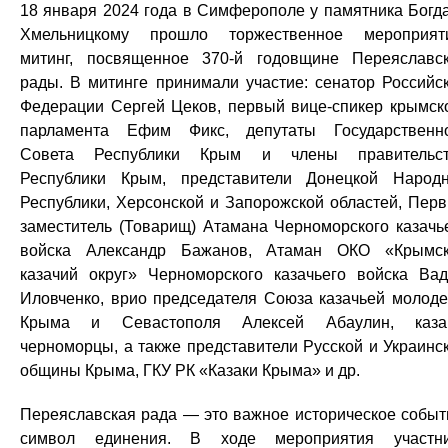
18 января 2024 года в Симферополе у памятника Богд
Хмельницкому прошло торжественное мероприят
митинг, посвященное 370-й годовщине Переяславс
рады. В митинге принимали участие: сенатор Российс
Федерации Сергей Цеков, первый вице-спикер крымск
парламента Ефим Фикс, депутаты Государственн
Совета Республики Крым и члены правительст
Республики Крым, представители Донецкой Народ
Республики, Херсонской и Запорожской областей, Пер
заместитель (Товарищ) Атамана Черноморского казачь
войска Александр Бажанов, Атаман ОКО «Крымс
казачий округ» Черноморского казачьего войска Ва
Иловченко, врио председателя Союза казачьей молод
Крыма и Севастополя Алексей Абаулин, казак
черноморцы, а также представители Русской и Украинс
общины Крыма, ГКУ РК «Казаки Крыма» и др.
Переяславская рада — это важное историческое событ
символ единения. В ходе мероприятия участн