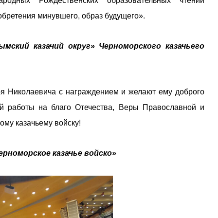
одных Рождественских образовательных чтений
обретения минувшего, образ будущего».
мский казачий округ» Черноморского казачьего
ря Николаевича с награждением и желают ему доброго
ой работы на благо Отечества, Веры Православной и
му казачьему войску!
ерноморское казачье войско»