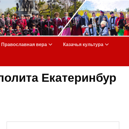
Православная вера
Казачья культура
полита Екатеринбур