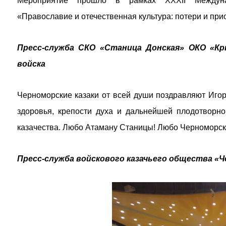
Мероприятие прошло в рамках XXХII Междунар
«Православие и отечественная культура: потери и при
Пресс-служба СКО «Станица Донская» ОКО «Кры
войска
Черноморские казаки от всей души поздравляют Иго
здоровья, крепости духа и дальнейшей плодотворн
казачества. Любо Атаману Станицы! Любо Черноморско
Пресс-служба войскового казачьего общества «Ч