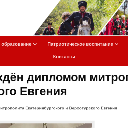
е образование
Патриотическое воспитание
Контакты
ждён дипломом митро
ого Евгения
итрополита Екатеринбургского и Верхотурского Евгения