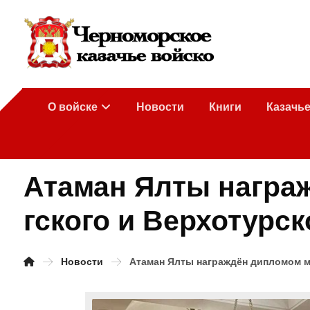
О войске
Новости
Книги
Казачь
Атаман Ялты награ
гского и Верхотурск
Новости
Атаман Ялты награждён дипломом м