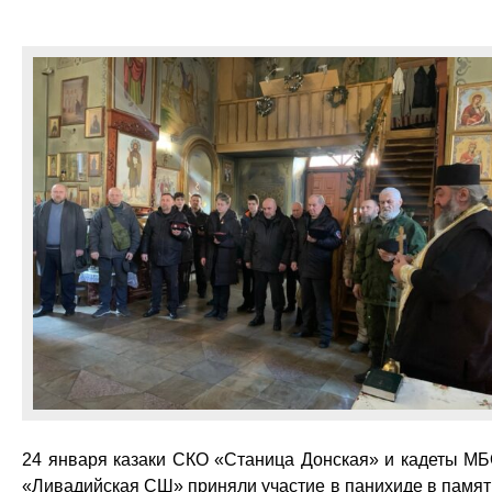
24 января казаки СКО «Станица Донская» и кадеты М
«Ливадийская СШ» приняли участие в панихиде в памят