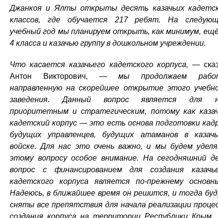
Джанкоя и Ялты открыты десять казачьих кадетс
классов, где обучается 217 ребят. На следую
учебный год мы планируем открыть, как минимум, ещё
4 класса и казачью группу в дошкольном учреждении.
Что касается казачьего кадетского корпуса, —
ска
Антон Викторович,
— мы продолжаем работ
направленную на скорейшее открытие этого учебн
заведения. Данный вопрос является для н
приоритетным и стратегическим, потому как каза
кадетский корпус — это есть основа подготовки кад
будущих управленцев, будущих атаманов в казач
войске. Для нас это очень важно, и мы будем удел
этому вопросу особое внимание. На сегодняшний д
вопрос с финансированием для создания казачь
кадетского корпуса является по-прежнему основн
Надеюсь, в ближайшее время он решится, и тогда бу
сняты все препятствия для начала реализации проце
создания корпуса на территории Республики Крым.