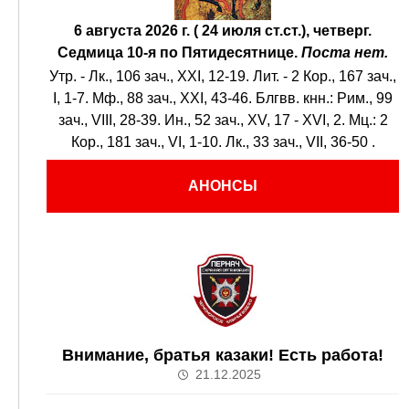
6 августа 2026 г. ( 24 июля ст.ст.), четверг.
Седмица 10-я по Пятидесятнице.
Поста нет.
Утр. -
Лк., 106 зач., XXI, 12-19.
Лит. -
2 Кор., 167 зач.,
I, 1-7.
Мф., 88 зач., XXI, 43-46.
Блгвв. кнн.:
Рим., 99
зач., VIII, 28-39.
Ин., 52 зач., XV, 17 - XVI, 2.
Мц.:
2
Кор., 181 зач., VI, 1-10.
Лк., 33 зач., VII, 36-50
.
АНОНСЫ
Внимание, братья казаки! Есть работа!
21.12.2025