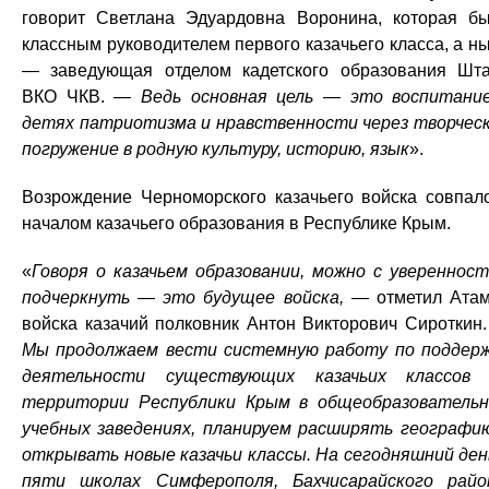
говорит Светлана Эдуардовна Воронина, которая б
классным руководителем первого казачьего класса, а н
— заведующая отделом кадетского образования Шт
ВКО ЧКВ.
— Ведь основная цель — это воспитани
детях патриотизма и нравственности через творчес
погружение в родную культуру, историю, язык
».
Возрождение Черноморского казачьего войска совпал
началом казачьего образования в Республике Крым.
«
Говоря о казачьем образовании, можно с увереннос
подчеркнуть — это будущее войска, —
отметил Ата
войска казачий полковник Антон Викторович Сироткин.
Мы продолжаем вести системную работу по поддер
деятельности существующих казачьих классов
территории Республики Крым в общеобразователь
учебных заведениях, планируем расширять географи
открывать новые казачьи классы. На сегодняшний ден
пяти школах Симферополя, Бахчисарайского райо