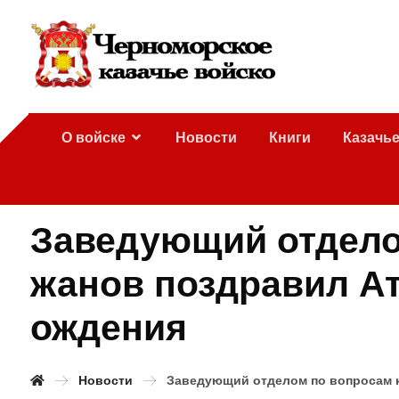
О войске
Новости
Книги
Казачь
Заведующий отдело
жанов поздравил Ат
ождения
Новости
Заведующий отделом по вопросам к