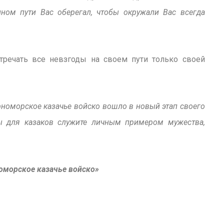
ном пути Вас оберегал, чтобы окружали Вас всегда
речать все невзгоды на своем пути только своей
оморское казачье войско вошло в новый этап своего
ы для казаков служите личным примером мужества,
оморское казачье войско»