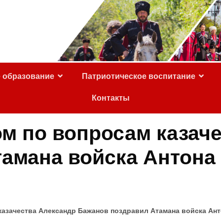
е образование
Патриотическое воспитание
Контакты
м по вопросам казаче
амана войска Антона 
азачества Александр Бажанов поздравил Атамана войска Ант