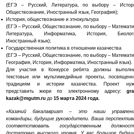
(ЕГЭ – Русский, Литература, по выбору – Истор
Обществознание, Иностранный язык, География);
История, обществознание и этнокультура
(ЕГЭ – Русский, Обществознание, по выбору – Математи
Литература, Информатика, История, Биологи
Иностранный язык);
Государственная политика в отношении казачества
(ЕГЭ – Русский, Обществознание, по выбору – Математи
География, История, Информатика, Иностранный язык).
Для участия в Конкурсе ребята должны выполн
текстовые или мультимедийные проекты, посвящен
традициям и истории казачества. Проект нуж
представить жюри по электронному адресу:
gra
kazak@mgutm.ru
до
15 марта 2024 года
.
«
Казачий бакалавриат – это наши управленц
командиры, будущие руководители. Ваша перспектив
соответствовать государственным должност
достаточно высокого уровня. У вас большое будущ