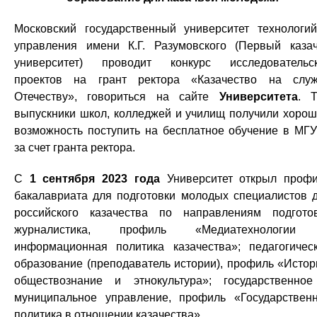
Московский государственный университет технологи
управления имени К.Г. Разумовского (Первый каза
университет) проводит конкурс исследовательс
проектов на грант ректора «Казачество на слу
Отечеству», говориться на сайте
Университета
. Т
выпускники школ, колледжей и училищ получили хоро
возможность поступить на бесплатное обучение в МГ
за счет гранта ректора.
С
1 сентября 2023 года
Университет открыл проф
бакалавриата для подготовки молодых специалистов 
российского казачества по направлениям подгото
журналистика, профиль «Медиатехнологии
информационная политика казачества»; педагогичес
образование (преподаватель истории), профиль «Истор
обществознание и этнокультура»; государственно
муниципальное управление, профиль «Государствен
политика в отношении казачества».