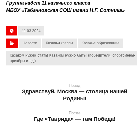
Группа кадет 11 казачьего класса
МБОУ «Табачновская СОШ имени Н.Г. Сотника»
11.03.2024
Новости
Казачьи классы
Казачье образование
Казаком нужно стать! Казаком нужно быть! (победители, спортсмены-
призёры и т.д.)
Перед
Здравствуй, Москва — столица нашей
Родины!
После
Где «Таврида» — там Победа!