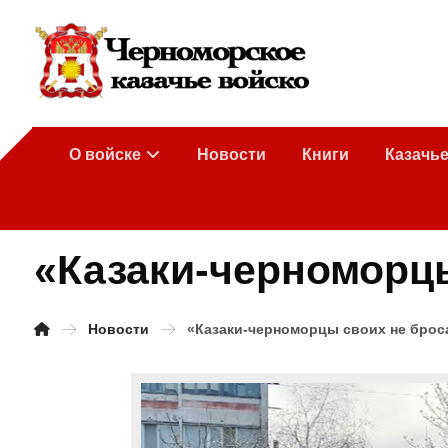
О войске
Новости
Книги
Казачь
«Казаки-черноморцы
Новости
«Казаки-черноморцы своих не брос