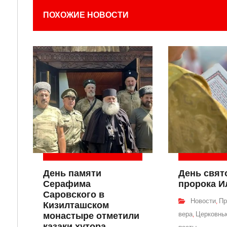
ПОХОЖИЕ НОВОСТИ
День памяти
День свят
Серафима
пророка И
Саровского в
Новости
Пр
,
Кизилташском
вера
Церковные
монастыре отметили
,
казаки хутора