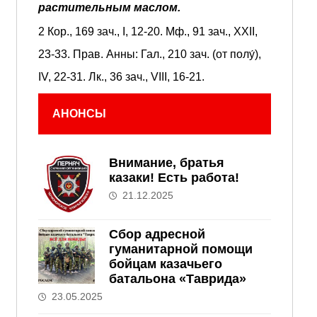
растительным маслом.
2 Кор., 169 зач., I, 12-20.
Мф., 91 зач., XXII,
23-33.
Прав. Анны:
Гал., 210 зач. (от полу́),
IV, 22-31.
Лк., 36 зач., VIII, 16-21.
АНОНСЫ
Внимание, братья
казаки! Есть работа!
21.12.2025
Сбор адресной
гуманитарной помощи
бойцам казачьего
батальона «Таврида»
23.05.2025