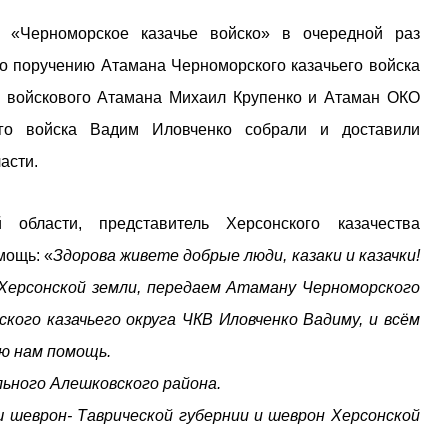
а «Черноморское казачье войско» в очередной раз
по поручению Атамана Черноморского казачьего войска
ль войскового Атамана Михаил Крупенко и Атаман ОКО
его войска Вадим Иловченко собрали и доставили
асти.
 области, представитель Херсонского казачества
мощь: «
Здорова живете добрые люди, казаки и казачки!
 Херсонской земли, передаем Атаману Черноморского
кого казачьего округа ЧКВ Иловченко Вадиму, и всём
ую нам помощь.
ьного Алешковского района.
 шеврон- Таврической губернии и шеврон Херсонской