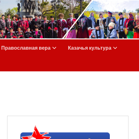
Православная вера
Казачья культура