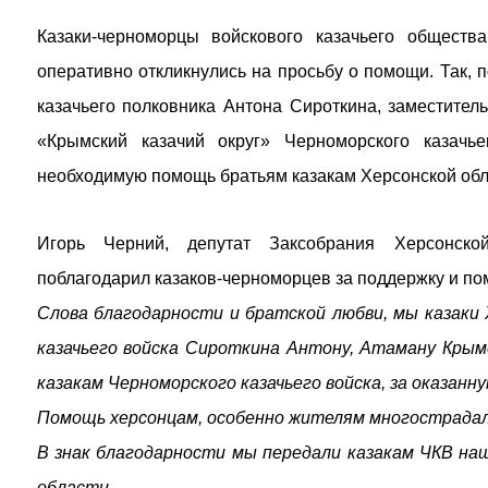
Казаки-черноморцы войскового казачьего обществ
оперативно откликнулись на просьбу о помощи. Так, 
казачьего полковника Антона Сироткина, заместите
«Крымский казачий округ» Черноморского казачь
необходимую помощь братьям казакам Херсонской обл
Игорь Черний, депутат Заксобрания Херсонской
поблагодарил казаков-черноморцев за поддержку и по
Слова благодарности и братской любви, мы казаки
казачьего войска Сироткина Антону, Атаману Крымс
казакам Черноморского казачьего войска, за оказанн
Помощь херсонцам, особенно жителям многострадал
В знак благодарности мы передали казакам ЧКВ наш
области.