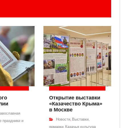
ого
Открытие выставки
лии
«Казачество Крыма»
в Москве
авославная
Новости
Выставки,
,
 праздники и
ярмарки
Казачья культура
,