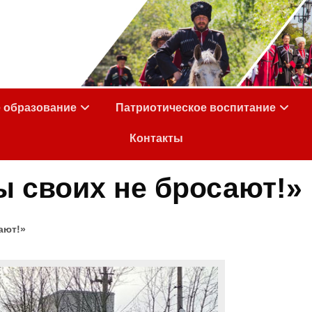
е образование
Патриотическое воспитание
Контакты
 своих не бросают!»
ают!»