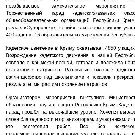
незабываемое, замечательное мероприятие
Торжественный парад кадетских/казачьих клас
общеобразовательных организаций Республики Кры
рамках «Суворовских чтений», в котором приняли учас
400 кадет из 16 образовательных учреждений Республики
Кадетское движение в Крыму охватывает 4850 учащих
Возрождение кадетского движения в нашей Республ
совпало с Крымской весной, которая и положила нач
воспитанию патриотов. Различные силовые ведомс
взяли шефство над школьниками и показали прекрас
результаты: мы растим поколение патриотов!
Организатором мероприятия выступило Министерс
образования, науки и спорта Республики Крым. Кадетс
парад прошёл на высочайшем уровне. Хочется выраз
слова благодарности и организаторам, и участникам, и т
кто подготовил ребят. Все без исключен
продемонстрировали выправку, умение, гордость за с