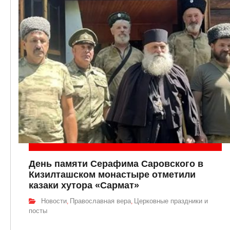
День памяти Серафима Саровского в
Кизилташском монастыре отметили
казаки хутора «Сармат»
Новости
Православная вера
Церковные праздники и
,
,
посты